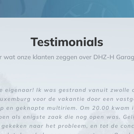
Testimonials
er wat onze klanten zeggen over DHZ-H Gara
voor een lager naar deze garage gegaan. Vr
e eigenaar! Ik was gestrand vanuit zwolle
t geholpen als je t zelf niet kan, en koffie
d gestaan. Er stonden diverse auto’s op de 
Luxemburg voor de vakantie door een vastg
staat altijd klaar.
 de mogelijkheid zelf te sleutelen, of de mo
p en geknapte multiriem. Om 20.00 kwam i
onteur. Ik ervaar een sterke instelling, h
pen als enigste zaak die nog open was. Gel
Mina de J.
 gekeken naar het probleem, en tot de conc
duidelijke uitleg. Mijn mening…. Hij komt er 