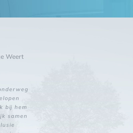
ge Weert
iendelijk
 onderweg
 en thee
brug. Je
elopen
gelijkheid
k bij hem
ulpvaardig
ijk samen
lusie
wel!