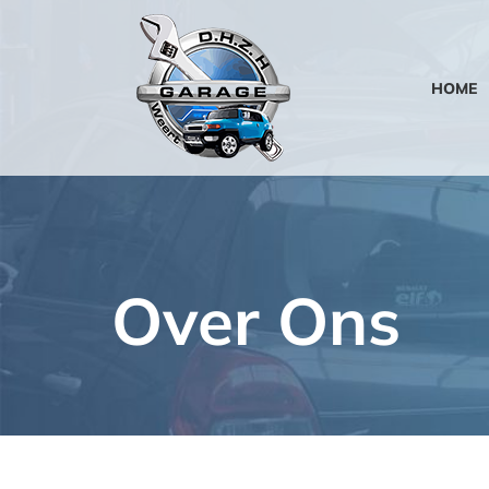
Ga
naar
inhoud
HOME
Over Ons