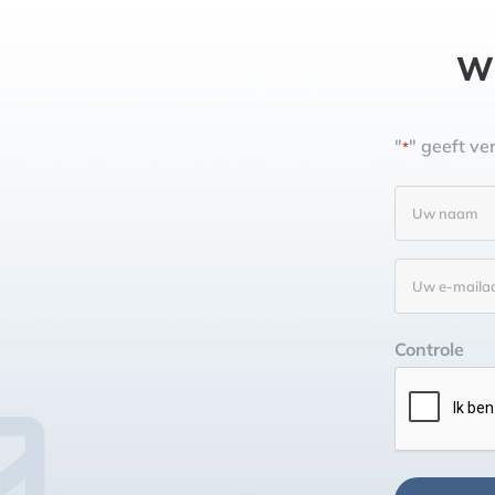
Wi
"
" geeft ve
*
Uw
naam
*
E-
mailadres
*
Controle