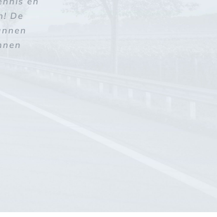
ennis en
m! De
kunnen
unnen