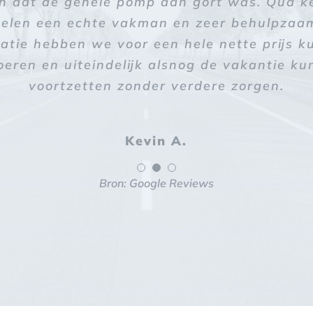
 dat de gehele pomp aan gort was. Qua k
elen een echte vakman en zeer behulpzaa
Mina N.
atie hebben we voor een hele nette prijs 
oeren en uiteindelijk alsnog de vakantie k
voortzetten zonder verdere zorgen.
Kevin A.
Bron: Google Reviews