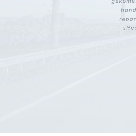
gekomen
hand
repar
uitv